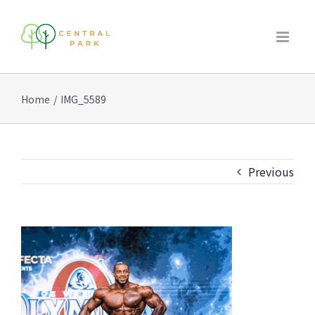
Skip
to
content
Home
/
IMG_5589
Previous