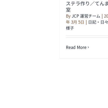
ステラ作り／てん
室
By
JCP 運営チーム
|
2
年 3月 5日
|
日記・日
様子
Read More