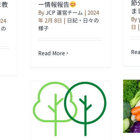
節
ま教
ー情報報告
ま
By
JCP 運営チーム
|
2024
By
年 2月 8日
|
日記・日々の
024
日
|
様子
々の
Rea
Read More